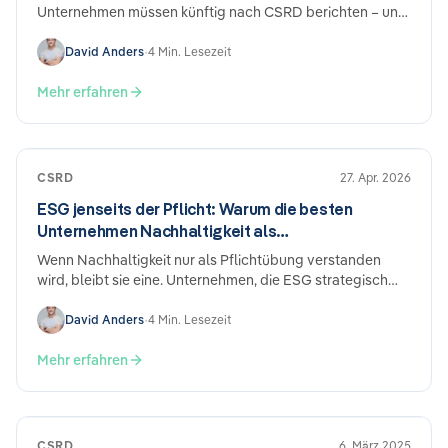
Unternehmen müssen künftig nach CSRD berichten – und
die Fristen wurden verschoben. Klingt nach Entlastung.
Ist es auch. Aber wer jetzt die Hände in den Schoß legt,
David Anders
•
4 Min. Lesezeit
könnte das später bereuen.
Mehr erfahren
CSRD
27. Apr. 2026
ESG jenseits der Pflicht: Warum die besten
Unternehmen Nachhaltigkeit als
Wettbewerbsvorteil nutzen
Wenn Nachhaltigkeit nur als Pflichtübung verstanden
wird, bleibt sie eine. Unternehmen, die ESG strategisch
angehen, berichten aus fünf Ecken ihres Geschäfts von
konkreten Vorteilen – unabhängig davon, ob sie
David Anders
•
4 Min. Lesezeit
gesetzlich berichtspflichtig sind.
Mehr erfahren
CSRD
6. März 2025