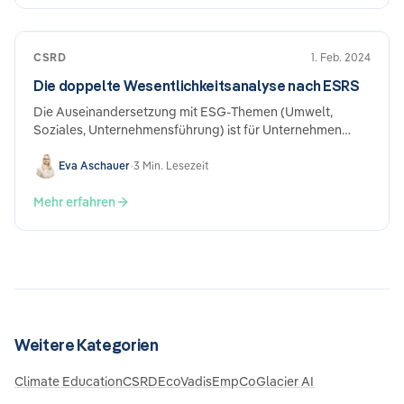
CSRD
1. Feb. 2024
Die doppelte Wesentlichkeitsanalyse nach ESRS
Die Auseinandersetzung mit ESG-Themen (Umwelt,
Soziales, Unternehmensführung) ist für Unternehmen
unvermeidlich. Im Rahmen der verpflichtenden
Nachhaltigkeitsberichterstattung, die sich aus den EU-
Eva Aschauer
•
3 Min. Lesezeit
Vorschriften der CSRD (Corporate Sustainability
Reporting Directive) und den ESRS (European
Mehr erfahren
Sustainability Reporting Standards) ergibt, spielt die
doppelte Wesentlichkeitsprüfung eine zentrale Rolle. Was
bedeutet das, und was ist dabei zu beachten?
Weitere Kategorien
Climate Education
CSRD
EcoVadis
EmpCo
Glacier AI