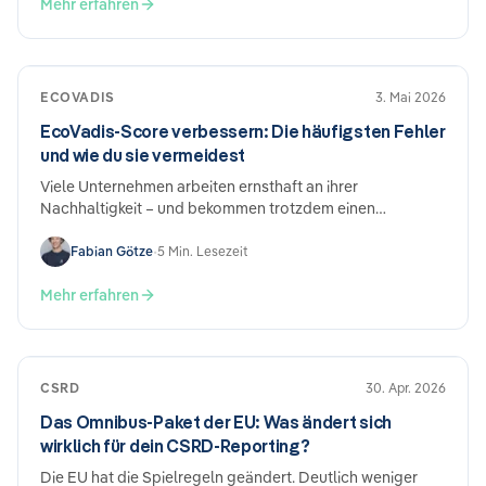
bleibt, und warum der Aufwand trotzdem beträchtlich
Mehr erfahren
bleibt.
ECOVADIS
3. Mai 2026
EcoVadis-Score verbessern: Die häufigsten Fehler
und wie du sie vermeidest
Viele Unternehmen arbeiten ernsthaft an ihrer
Nachhaltigkeit – und bekommen trotzdem einen
enttäuschenden EcoVadis-Score. Der Grund ist meist
nicht mangelnde Leistung, sondern wie die Einreichung
Fabian Götze
•
5 Min. Lesezeit
aufgebaut ist. Hier sind die häufigsten Fehler und was du
konkret dagegen tun kannst.
Mehr erfahren
CSRD
30. Apr. 2026
Das Omnibus-Paket der EU: Was ändert sich
wirklich für dein CSRD-Reporting?
Die EU hat die Spielregeln geändert. Deutlich weniger