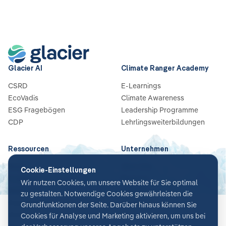
Glacier AI
Climate Ranger Academy
CSRD
E-Learnings
EcoVadis
Climate Awareness
ESG Fragebögen
Leadership Programme
CDP
Lehrlingsweiterbildungen
Ressourcen
Unternehmen
Blog
Über Uns
Cookie-Einstellungen
Guides & Checklisten
Partners
Wir nutzen Cookies, um unsere Website für Sie optimal
Webinare
Karriere
zu gestalten. Notwendige Cookies gewährleisten die
Case Studies
Kontakt
Grundfunktionen der Seite. Darüber hinaus können Sie
News
Cookies für Analyse und Marketing aktivieren, um uns bei