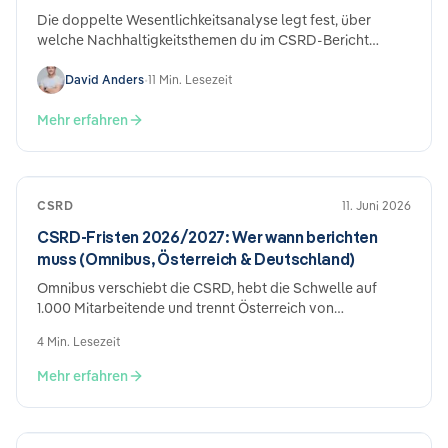
Die doppelte Wesentlichkeitsanalyse legt fest, über
welche Nachhaltigkeitsthemen du im CSRD-Bericht
berichten musst. Du bewertest deine Auswirkungen,
Risiken und Chancen (IROs) aus zwei Richtungen - Impact
David Anders
•
11 Min. Lesezeit
(Wirkung deines Unternehmens nach außen) und
finanziell (Wirkung von Nachhaltigkeitsthemen auf dein
Mehr erfahren
Unternehmen). Ist eine Richtung wesentlich, gehört das
Thema in den Bericht. Der Prozess nach den
überarbeiteten ESRS: Themenbasis → Top-down-
Abschichtung → IROs identifizieren → Stakeholder-Input →
CSRD
11. Juni 2026
Bewertung & Schwellenwerte → Dokumentation.
CSRD-Fristen 2026/2027: Wer wann berichten
muss (Omnibus, Österreich & Deutschland)
Omnibus verschiebt die CSRD, hebt die Schwelle auf
1.000 Mitarbeitende und trennt Österreich von
Deutschland. Wer ab wann berichten muss – der aktuelle
4 Min. Lesezeit
Stand.
Mehr erfahren