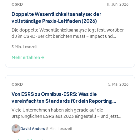
CSRD
11. Juni 2026
Doppelte Wesentlichkeitsanalyse: der
vollständige Praxis-Leitfaden (2026)
Die doppelte Wesentlichkeitsanalyse legt fest, worüber
du im CSRD-Bericht berichten musst – Impact und
finanziell. So machst du sie in 5 Schritten auditfest.
3 Min. Lesezeit
Mehr erfahren
CSRD
5. Mai 2026
Von ESRS zu Omnibus-ESRS: Was die
vereinfachten Standards für dein Reporting
bedeuten
Viele Unternehmen haben sich gerade auf die
ursprünglichen ESRS aus 2023 eingestellt – und jetzt
kommt die nächste Version. Der Omnibus-ESRS-Entwurf
von Dezember 2025 bringt echte Vereinfachungen, aber
David Anders
•
5 Min. Lesezeit
auch neuen Anpassungsbedarf. Was sich ändert, was