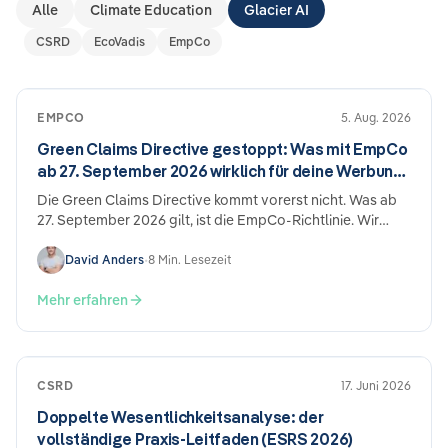
Alle
Climate Education
Glacier AI
CSRD
EcoVadis
EmpCo
EMPCO
5. Aug. 2026
Green Claims Directive gestoppt: Was mit EmpCo
ab 27. September 2026 wirklich für deine Werbung
gilt
Die Green Claims Directive kommt vorerst nicht. Was ab
27. September 2026 gilt, ist die EmpCo-Richtlinie. Wir
erklären, was sie verbietet, wen sie trifft und wo du
anfängst.
David Anders
•
8 Min. Lesezeit
Mehr erfahren
CSRD
17. Juni 2026
Doppelte Wesentlichkeitsanalyse: der
vollständige Praxis-Leitfaden (ESRS 2026)