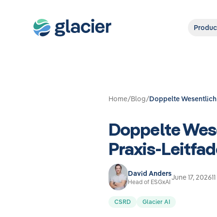
Produc
Home
/
Blog
/
Doppelte Wesentlichk
Doppelte Wese
Praxis-Leitfa
David Anders
June 17, 2026
1
Head of ESGxAI
CSRD
Glacier AI