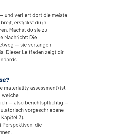
 und verliert dort die meiste
reit, erstickst du in
en. Machst du sie zu
te Nachricht: Die
telweg — sie verlangen
s. Dieser Leitfaden zeigt dir
andards.
yse?
e materiality assessment) ist
, welche
ch — also berichtspflichtig —
regulatorisch vorgeschriebene
Kapitel 3).
 Perspektiven, die
nnen.