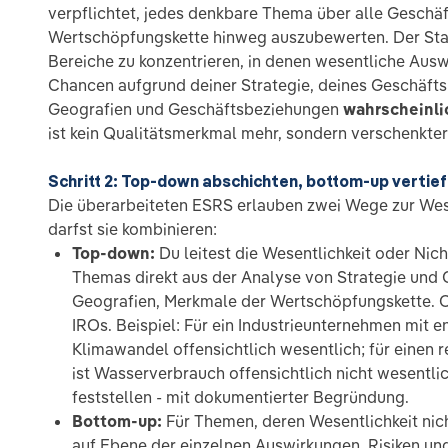
verpflichtet, jedes denkbare Thema über alle Geschä
Wertschöpfungskette hinweg auszubewerten. Der Stan
Bereiche zu konzentrieren, in denen wesentliche Ausw
Chancen aufgrund deiner Strategie, deines Geschäfts
Geografien und Geschäftsbeziehungen
wahrscheinli
ist kein Qualitätsmerkmal mehr, sondern verschenkte
Schritt 2: Top-down abschichten, bottom-up vertie
Die überarbeiteten ESRS erlauben zwei Wege zur Wes
darfst sie kombinieren:
Top-down:
Du leitest die Wesentlichkeit oder Nich
Themas direkt aus der Analyse von Strategie und 
Geografien, Merkmale der Wertschöpfungskette. 
IROs. Beispiel: Für ein Industrieunternehmen mit e
Klimawandel offensichtlich wesentlich; für einen r
ist Wasserverbrauch offensichtlich nicht wesentli
feststellen - mit dokumentierter Begründung.
Bottom-up:
Für Themen, deren Wesentlichkeit nich
auf Ebene der einzelnen Auswirkungen, Risiken u