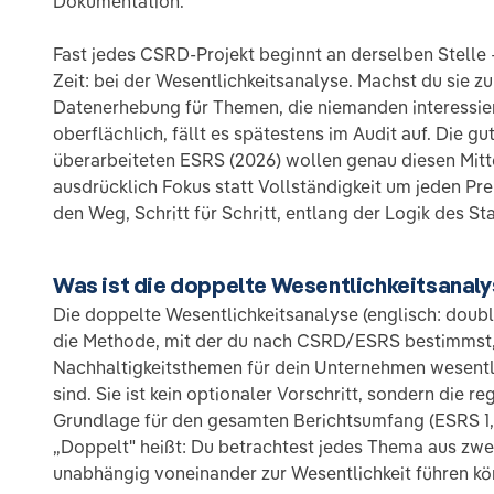
Dokumentation.
Fast jedes CSRD-Projekt beginnt an derselben Stelle —
Zeit: bei der Wesentlichkeitsanalyse. Machst du sie zu b
Datenerhebung für Themen, die niemanden interessier
oberflächlich, fällt es spätestens im Audit auf. Die gu
überarbeiteten ESRS (2026) wollen genau diesen Mit
ausdrücklich Fokus statt Vollständigkeit um jeden Prei
den Weg, Schritt für Schritt, entlang der Logik des St
Was ist die doppelte Wesentlichkeitsanal
Die doppelte Wesentlichkeitsanalyse (englisch: doubl
die Methode, mit der du nach CSRD/ESRS bestimmst
Nachhaltigkeitsthemen für dein Unternehmen wesentli
sind. Sie ist kein optionaler Vorschritt, sondern die 
Grundlage für den gesamten Berichtsumfang (ESRS 1, 
„Doppelt" heißt: Du betrachtest jedes Thema aus zwei
unabhängig voneinander zur Wesentlichkeit führen kö