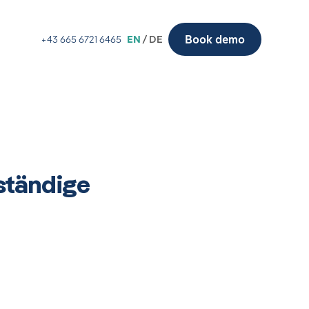
Book demo
+43 665 6721 6465
EN
/ DE
ständige