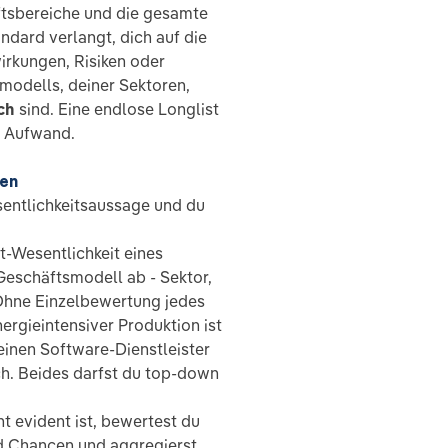
ftsbereiche und die gesamte
dard verlangt, dich auf die
irkungen, Risiken oder
modells, deiner Sektoren,
ch
sind. Eine endlose Longlist
r Aufwand.
fen
entlichkeitsaussage und du
t-Wesentlichkeit eines
Geschäftsmodell ab - Sektor,
Ohne Einzelbewertung jedes
nergieintensiver Produktion ist
einen Software-Dienstleister
ch. Beides darfst du top-down
t evident ist, bewertest du
nd Chancen und aggregierst