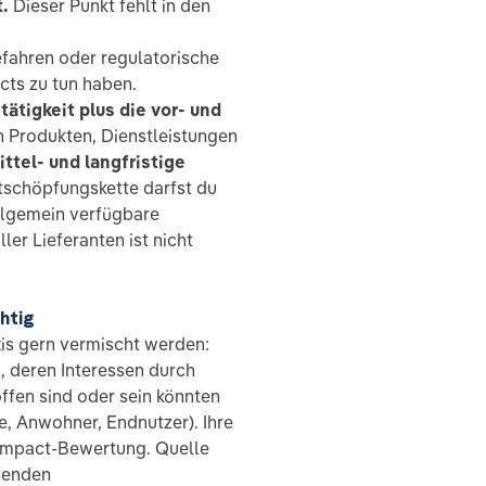
.
Dieser Punkt fehlt in den
fahren oder regulatorische
cts zu tun haben.
ätigkeit plus die vor- und
h Produkten, Dienstleistungen
ittel- und langfristige
rtschöpfungskette darfst du
llgemein verfügbare
ler Lieferanten ist nicht
chtig
xis gern vermischt werden:
 deren Interessen durch
ffen sind oder sein könnten
te, Anwohner, Endnutzer). Ihre
 Impact-Bewertung. Quelle
ufenden