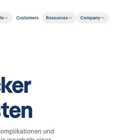
ts
Customers
Resources
Company
ker
sten
Komplikationen und
is innerhalb eines