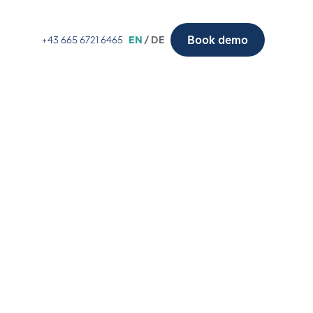
Book demo
+43 665 6721 6465
EN
/ DE