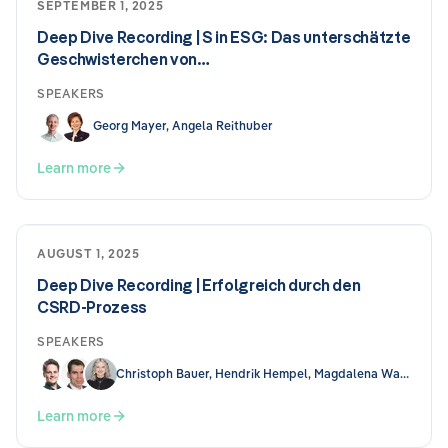
SEPTEMBER 1, 2025
Deep Dive Recording | S in ESG: Das unterschätzte
Geschwisterchen von…
SPEAKERS
Georg Mayer, Angela Reithuber
Learn more
AUGUST 1, 2025
Deep Dive Recording | Erfolgreich durch den
CSRD-Prozess
SPEAKERS
Christoph Bauer, Hendrik Hempel, Magdalena Wallis
Learn more