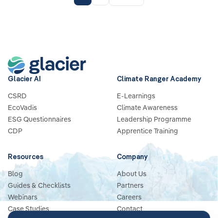
Glacier AI
Climate Ranger Academy
CSRD
E-Learnings
EcoVadis
Climate Awareness
ESG Questionnaires
Leadership Programme
CDP
Apprentice Training
Resources
Company
Blog
About Us
Guides & Checklists
Partners
Webinars
Careers
Case Studies
Contact