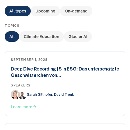
All types
Upcoming
On-demand
TOPICS
All
Climate Education
Glacier AI
SEPTEMBER 1, 2025
Deep Dive Recording | S in ESG: Das unterschätzte
Geschwisterchen von…
SPEAKERS
Sarah Gillhofer, David Trenk
Learn more