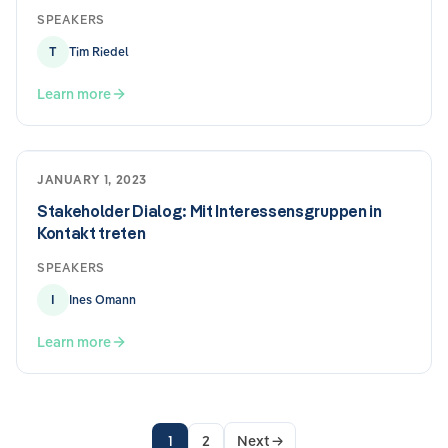
SPEAKERS
T
Tim Riedel
Learn more
JANUARY 1, 2023
Stakeholder Dialog: Mit Interessensgruppen in
Kontakt treten
SPEAKERS
I
Ines Omann
Learn more
1
2
Next
→