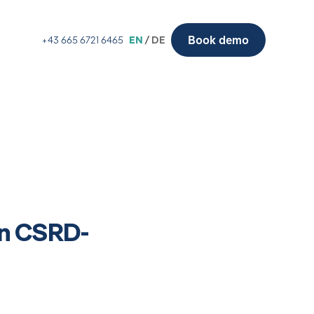
Book demo
+43 665 6721 6465
EN
/ DE
en CSRD-