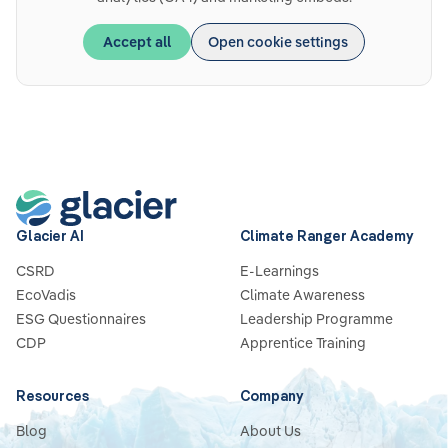
Accept all
Open cookie settings
Glacier AI
Climate Ranger Academy
CSRD
E-Learnings
EcoVadis
Climate Awareness
ESG Questionnaires
Leadership Programme
CDP
Apprentice Training
Resources
Company
Blog
About Us