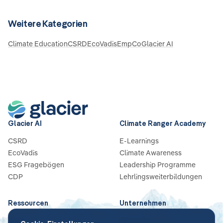
Weitere Kategorien
Climate Education
CSRD
EcoVadis
EmpCo
Glacier AI
Glacier AI
Climate Ranger Academy
CSRD
E-Learnings
EcoVadis
Climate Awareness
ESG Fragebögen
Leadership Programme
CDP
Lehrlingsweiterbildungen
Ressourcen
Unternehmen
Blog
Über Uns