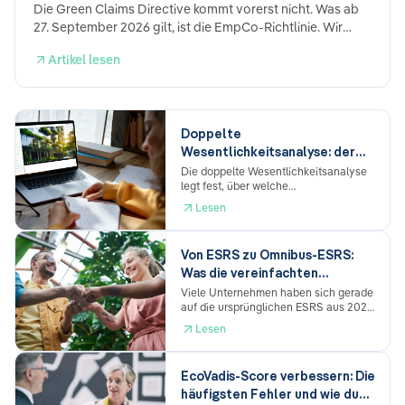
Die Green Claims Directive kommt vorerst nicht. Was ab
27. September 2026 gilt, ist die EmpCo-Richtlinie. Wir
erklären, was sie verbietet, wen sie trifft und wo du
Artikel lesen
anfängst.
Doppelte
Wesentlichkeitsanalyse: der
vollständige Praxis-Leitfaden
Die doppelte Wesentlichkeitsanalyse
legt fest, über welche
(ESRS 2026)
Nachhaltigkeitsthemen du im CSRD-
Lesen
Bericht berichten musst. Du bewertest
deine Auswirkungen, Risiken und
Chancen (IROs) aus zwei Richtungen -
Von ESRS zu Omnibus-ESRS:
Impact (Wirkung deines
Was die vereinfachten
Unternehmens nach außen) und
finanziell (Wirkung von
Standards für dein Reporting
Viele Unternehmen haben sich gerade
Nachhaltigkeitsthemen auf dein
auf die ursprünglichen ESRS aus 2023
bedeuten
Unternehmen). Ist eine Richtung
eingestellt – und jetzt kommt die
Lesen
wesentlich, gehört das Thema in den
nächste Version. Der Omnibus-ESRS-
Bericht. Der Prozess nach den
Entwurf von Dezember 2025 bringt
überarbeiteten ESRS: Themenbasis →
echte Vereinfachungen, aber auch
Top-down-Abschichtung → IROs
EcoVadis-Score verbessern: Die
neuen Anpassungsbedarf. Was sich
identifizieren → Stakeholder-Input →
häufigsten Fehler und wie du
ändert, was bleibt, und warum der
Bewertung & Schwellenwerte →