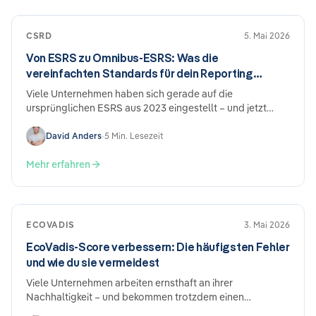
CSRD
5. Mai 2026
Von ESRS zu Omnibus-ESRS: Was die
vereinfachten Standards für dein Reporting
bedeuten
Viele Unternehmen haben sich gerade auf die
ursprünglichen ESRS aus 2023 eingestellt – und jetzt
kommt die nächste Version. Der Omnibus-ESRS-Entwurf
von Dezember 2025 bringt echte Vereinfachungen, aber
David Anders
•
5 Min. Lesezeit
auch neuen Anpassungsbedarf. Was sich ändert, was
bleibt, und warum der Aufwand trotzdem beträchtlich
Mehr erfahren
bleibt.
ECOVADIS
3. Mai 2026
EcoVadis-Score verbessern: Die häufigsten Fehler
und wie du sie vermeidest
Viele Unternehmen arbeiten ernsthaft an ihrer
Nachhaltigkeit – und bekommen trotzdem einen
enttäuschenden EcoVadis-Score. Der Grund ist meist