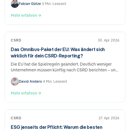
nicht mangelnde Leistung, sondern wie die Einreichung
Fabian Götze
•
5 Min. Lesezeit
aufgebaut ist. Hier sind die häufigsten Fehler und was du
konkret dagegen tun kannst.
Mehr erfahren
CSRD
30. Apr. 2026
Das Omnibus-Paket der EU: Was ändert sich
wirklich für dein CSRD-Reporting?
Die EU hat die Spielregeln geändert. Deutlich weniger
Unternehmen müssen künftig nach CSRD berichten – und
die Fristen wurden verschoben. Klingt nach Entlastung.
Ist es auch. Aber wer jetzt die Hände in den Schoß legt,
David Anders
•
4 Min. Lesezeit
könnte das später bereuen.
Mehr erfahren
CSRD
27. Apr. 2026
ESG jenseits der Pflicht: Warum die besten