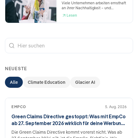
Aufwand trotzdem beträchtlich bleibt.
sie vermeidest
Viele Unternehmen arbeiten ernsthaft
Dokumentation.
an ihrer Nachhaltigkeit – und
bekommen trotzdem einen
Lesen
enttäuschenden EcoVadis-Score. Der
Grund ist meist nicht mangelnde
Leistung, sondern wie die Einreichung
aufgebaut ist. Hier sind die häufigsten
Fehler und was du konkret dagegen
tun kannst.
NEUESTE
Alle
Climate Education
Glacier AI
EMPCO
5. Aug. 2026
Green Claims Directive gestoppt: Was mit EmpCo
ab 27. September 2026 wirklich für deine Werbung
gilt
Die Green Claims Directive kommt vorerst nicht. Was ab