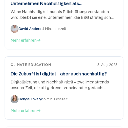
Unternehmen Nachhaltigkeit als
Wettbewerbsvorteil nutzen
Wenn Nachhaltigkeit nur als Pflichtübung verstanden
wird, bleibt sie eine. Unternehmen, die ESG strategisch
angehen, berichten aus fünf Ecken ihres Geschäfts von
konkreten Vorteilen – unabhängig davon, ob sie
David Anders
•
4 Min. Lesezeit
gesetzlich berichtspflichtig sind.
Mehr erfahren
CLIMATE EDUCATION
5. Aug. 2025
Die Zukunft ist digital – aber auch nachhaltig?
Digitalisierung und Nachhaltigkeit – zwei Megatrends
unserer Zeit, die oft getrennt voneinander gedacht
werden. Doch was passiert, wenn sie zusammenkommen?
Genau das haben wir in einem aktuellen Workshop mit der
Denise Kovarik
•
6 Min. Lesezeit
NetApp im Rahmen des Climate Leaders Circle diskutiert:
Wie kann eine digitale Infrastruktur aussehen, die nicht nur
Mehr erfahren
leistungsfähig, sondern auch umweltverträglich ist?