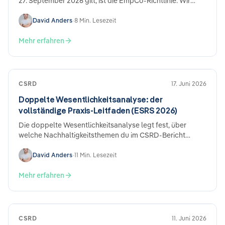
27. September 2026 gilt, ist die EmpCo-Richtlinie. Wir
erklären, was sie verbietet, wen sie trifft und wo du
anfängst.
David Anders
•
8 Min. Lesezeit
Mehr erfahren
CSRD
17. Juni 2026
Doppelte Wesentlichkeitsanalyse: der
vollständige Praxis-Leitfaden (ESRS 2026)
Die doppelte Wesentlichkeitsanalyse legt fest, über
welche Nachhaltigkeitsthemen du im CSRD-Bericht
berichten musst. Du bewertest deine Auswirkungen,
Risiken und Chancen (IROs) aus zwei Richtungen - Impact
David Anders
•
11 Min. Lesezeit
(Wirkung deines Unternehmens nach außen) und
finanziell (Wirkung von Nachhaltigkeitsthemen auf dein
Mehr erfahren
Unternehmen). Ist eine Richtung wesentlich, gehört das
Thema in den Bericht. Der Prozess nach den
überarbeiteten ESRS: Themenbasis → Top-down-
Abschichtung → IROs identifizieren → Stakeholder-Input →
CSRD
11. Juni 2026